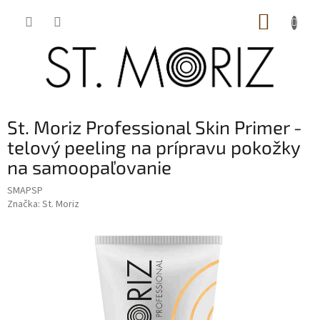
Prejsť
NÁKUP
na
obsah
KOŠÍK
St. Moriz Professional Skin Primer -
telový peeling na prípravu pokožky
na samoopaľovanie
SMAPSP
Značka:
St. Moriz