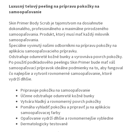
Luxusný telový peeling na prípravu pokožky na
samoopaľovanie
Skin Primer Body Scrub je tajomstvom na dosiahnutie
dokonalého, profesionálneho a maximálne prirodzeného
samoopaľovania. Produkt, ktorý musí mať každý milovník
samoopaľovania.
Špeciálne vyvinutý našimi odborníkmi na prípravu pokožky na
aplikáciu samoopaľovacieho prípravku.
Odstraňuje odumreté kožné bunky a vyrovnáva povrch pokožky.
Po použití podkladového peelingu Skin Primer bude mať váš
samoopaľovací prípravok ideálne podmienky na to, aby fungoval
čo najlepšie a vytvoril rovnomerné samoopaľovanie, ktoré
vydrží dlhšie.
Pripravuje pokožku na samoopaľovanie
Účinne odstraňuje odumreté kožné bunky
Vytvára hladký a rovnomerný povrch pokožky
Pomáha vyhladiť pokožku a pripraviť ju na aplikáciu
samoopaľovacej farby
Opaľovanie vydrží dlhšie a rovnomernejšie vybledne
Dermatologicky testované