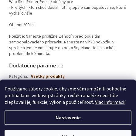
Who Skin Primer Peel je ideálny pre
- Pre tých, ktorí chcú dosiahnuť najlepšie samoopaľovanie, ktoré
vydrží dlhšie
Objem: 200 ml
Použitie: Naneste približne 24 hodín pred použitím
samoopaľovacieho prípravku. Naneste na vlhkú pokožku v
sprche a jemne vmasírujte do pokožky. Naneste na suché a
problematické miesta.
Dodatočné parametre
Kategória
:
Všetky produkty
EAN
:
5060427354747
Používame súbory cookie, aby sme vám umožnili pohodlné
prehliadanie webovej stránky a vďaka analýze neustále
Z
zlepšovali jej funkcie, výkon a použiteľnosť.
Viac informácií
á
Vytvoril Shoptet
p
Nastavenie
ä
t
Copyright 2026
St. Moriz samoopaľovacia kozmetika
. Všetky
i