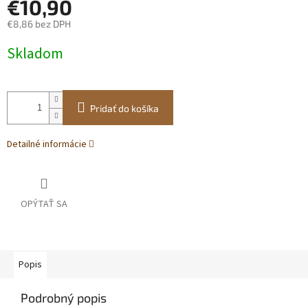
€10,90
€8,86 bez DPH
Jednotková
Skladom
cena:
Pridať do košíka
Detailné informácie
OPÝTAŤ SA
Popis
Podrobný popis