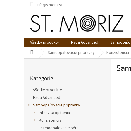
Prejsť
info@stmoriz.sk
na
obsah
Všetky produkty
Rada Advanced
Samoopaľov
Domov
Samoopaľovacie prípravky
Konzistencia
B
Sam
o
Preskočiť
č
Kategórie
kategórie
n
ý
Všetky produkty
p
Rada Advanced
a
Samoopaľovacie prípravky
n
e
Intenzita opálenia
l
Konzistencia
Samoopaľovacie séra