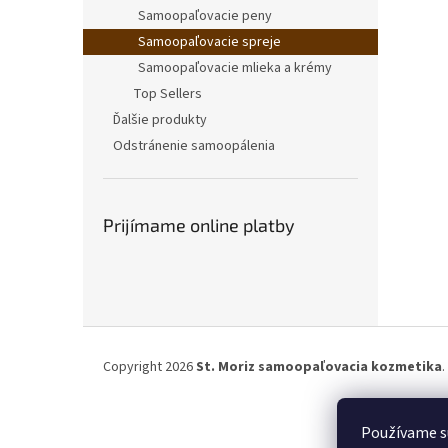
Samoopaľovacie peny
Samoopaľovacie spreje
Samoopaľovacie mlieka a krémy
Top Sellers
Ďalšie produkty
Odstránenie samoopálenia
Prijímame online platby
Z
á
Copyright 2026
St. Moriz samoopaľovacia kozmetika
p
ä
t
Používame s
i