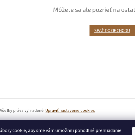
Môžete sa ale pozrieť na osta
SPÄŤ DO OBCHODU
. Všetky práva vyhradené.
Upraviť nastavenie cookies
úbory cookie, aby sme vám umožnili pohodlné prehliadanie