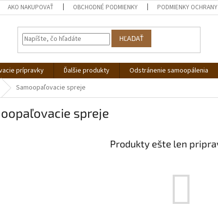
AKO NAKUPOVAŤ
OBCHODNÉ PODMIENKY
PODMIENKY OCHRANY
HĽADAŤ
acie prípravky
Ďalšie produkty
Odstránenie samoopálenia
Samoopaľovacie spreje
oopaľovacie spreje
Produkty ešte len pripr