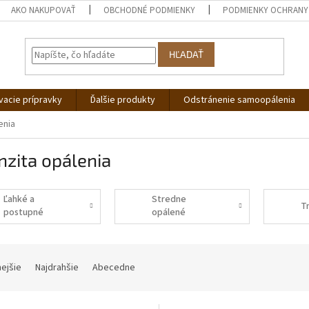
AKO NAKUPOVAŤ
OBCHODNÉ PODMIENKY
PODMIENKY OCHRANY
HĽADAŤ
acie prípravky
Ďalšie produkty
Odstránenie samoopálenia
enia
nzita opálenia
Ľahké a
Stredne
T
postupné
opálené
opálenie
nejšie
Najdrahšie
Abecedne