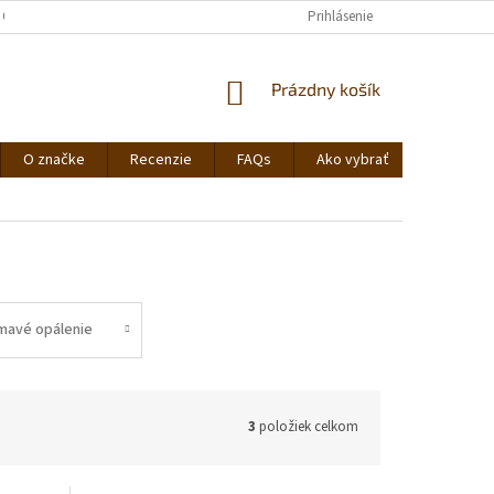
 OSOBNÝCH ÚDAJOV
Prihlásenie
NÁKUPNÝ
Prázdny košík
KOŠÍK
O značke
Recenzie
FAQs
Ako vybrať
Pokyny n
mavé opálenie
3
položiek celkom