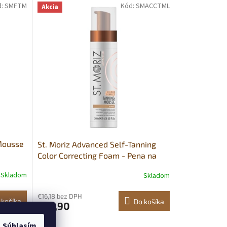
d:
SMFTM
Kód:
SMACCTML
Akcia
 Mousse
St. Moriz Advanced Self-Tanning
Color Correcting Foam - Pena na
korekciu farby - Light
Skladom
Skladom
€16,18 bez DPH
 košíka
Do košíka
€19,90
Súhlasím