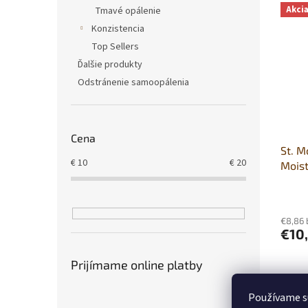
V
n
Akci
Tmavé opálenie
ý
i
Konzistencia
p
e
i
p
Top Sellers
s
r
Ďalšie produkty
p
o
Odstránenie samoopálenia
r
d
o
u
d
k
u
t
Cena
St. M
k
o
€
10
€
20
Moist
t
v
samoo
o
v
€8,86
€10
Prijímame online platby
Používame s