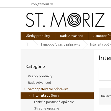
Prejsť
info@stmoriz.sk
na
obsah
Všetky produkty
Rada Advanced
Samoopaľov
Domov
Samoopaľovacie prípravky
Intenzita opál
B
Inte
o
Preskočiť
č
Kategórie
kategórie
n
ý
Všetky produkty
p
Rada Advanced
a
Samoopaľovacie prípravky
R
n
a
e
Intenzita opálenia
Najlac
d
l
Ľahké a postupné opálenie
e
Stredne opálené