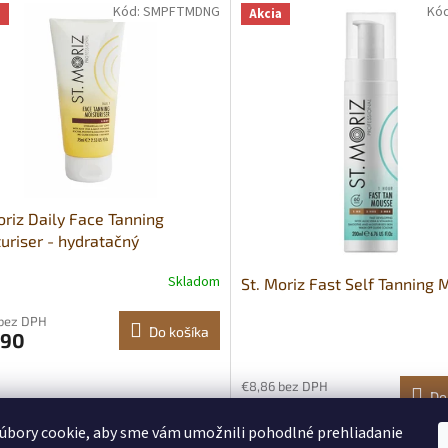
Kód:
SMPFTMDNG
Kó
a
Akcia
oriz Daily Face Tanning
uriser - hydratačný
paľovací krém na tvár
Skladom
St. Moriz Fast Self Tanning
 bez DPH
Do košíka
,90
€8,86 bez DPH
Do
€10,90
úbory cookie, aby sme vám umožnili pohodlné prehliadanie